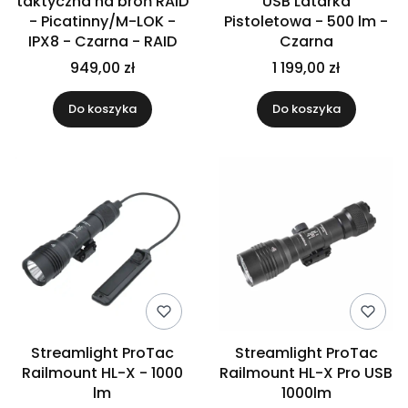
taktyczna na broń RAID
USB Latarka
- Picatinny/M-LOK -
Pistoletowa - 500 lm -
IPX8 - Czarna - RAID
Czarna
949,00 zł
1 199,00 zł
Do koszyka
Do koszyka
Streamlight ProTac
Streamlight ProTac
Railmount HL-X - 1000
Railmount HL-X Pro USB
lm
1000lm