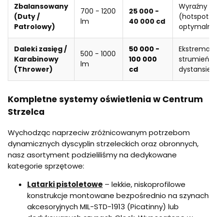
Zbalansowany
Wyraźny pu
700 - 1200
25 000 -
(Duty /
(hotspot)
lm
40 000 cd
Patrolowy)
optymalneg
Daleki zasięg /
50 000 -
Ekstremalni
500 - 1000
Karabinowy
100 000
strumień p
lm
(Thrower)
cd
dystansie 
Kompletne systemy oświetlenia w Centrum
Strzelca
Wychodząc naprzeciw zróżnicowanym potrzebom
dynamicznych dyscyplin strzeleckich oraz obronnych,
nasz asortyment podzieliliśmy na dedykowane
kategorie sprzętowe:
Latarki pistoletowe
– lekkie, niskoprofilowe
konstrukcje montowane bezpośrednio na szynach
akcesoryjnych MIL-STD-1913 (Picatinny) lub