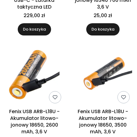
USB-C - Latarka
jonowy 16340 700 mAh
taktyczna LED
3,6 V
229,00 zł
25,00 zł
Do koszyka
Do koszyka
Fenix USB ARB-L18U -
Fenix USB ARB-L18U -
Akumulator litowo-
Akumulator litowo-
jonowy 18650, 2600
jonowy 18650, 3500
mAh, 3,6 V
mAh, 3,6 V