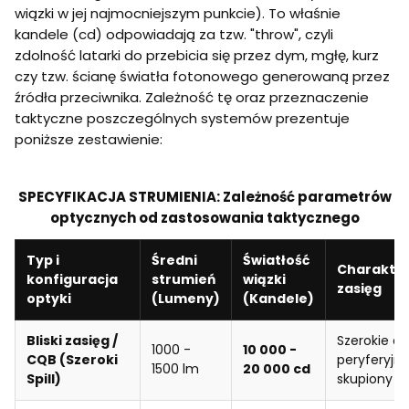
wiązki w jej najmocniejszym punkcie). To właśnie
kandele (cd) odpowiadają za tzw. "throw", czyli
zdolność latarki do przebicia się przez dym, mgłę, kurz
czy tzw. ścianę światła fotonowego generowaną przez
źródła przeciwnika. Zależność tę oraz przeznaczenie
taktyczne poszczególnych systemów prezentuje
poniższe zestawienie:
SPECYFIKACJA STRUMIENIA: Zależność parametrów
optycznych od zastosowania taktycznego
Typ i
Średni
Światłość
Charakter
konfiguracja
strumień
wiązki
zasięg
optyki
(Lumeny)
(Kandele)
Bliski zasięg /
Szerokie do
1000 -
10 000 -
CQB (Szeroki
peryferyjne
1500 lm
20 000 cd
Spill)
skupiony (