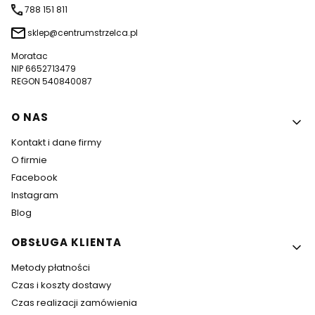
788 151 811
sklep@centrumstrzelca.pl
Moratac
NIP 6652713479
REGON 540840087
Linki w stopce
O NAS
Kontakt i dane firmy
O firmie
Facebook
Instagram
Blog
OBSŁUGA KLIENTA
Metody płatności
Czas i koszty dostawy
Czas realizacji zamówienia