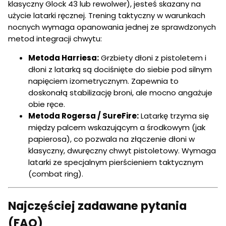
klasyczny Glock 43 lub rewolwer), jesteś skazany na
użycie latarki ręcznej. Trening taktyczny w warunkach
nocnych wymaga opanowania jednej ze sprawdzonych
metod integracji chwytu:
Metoda Harriesa:
Grzbiety dłoni z pistoletem i
dłoni z latarką są dociśnięte do siebie pod silnym
napięciem izometrycznym. Zapewnia to
doskonałą stabilizację broni, ale mocno angażuje
obie ręce.
Metoda Rogersa / SureFire:
Latarkę trzyma się
między palcem wskazującym a środkowym (jak
papierosa), co pozwala na złączenie dłoni w
klasyczny, dwuręczny chwyt pistoletowy. Wymaga
latarki ze specjalnym pierścieniem taktycznym
(combat ring).
Najczęściej zadawane pytania
(FAQ)