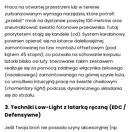
Praca na otwartej przestrzeni lub w terenie
zurbanizowanym wymaga narzędzia, które potrafi
„przebić” mrok na dystansie powyżej 100 metrów oraz
zneutralizować światło fotonowe przeciwnika. Tutaj
priorytetem stają się kandele (cd). System karabinowy
powinien opierać się na latarce dalekosiężnej
zamontowanej na tzw. montażu offsetowym (pod
kątem 45 stopni), co pozwala na schowanie korpusu
latarki blisko osi lufy. Sterowanie takim zestawem
realizuje się za pomocą zdalnego włącznika żelowego
(naciskowego) zamontowanego na górnej szynie łoża,
co umożliwia intuicyjną pracę na świetle chwilowym
(
momentary light
) podczas dynamicznego składania
się do strzału.
3. Techniki Low-Light z latarką ręczną (EDC /
Defensywne)
Jeśli Twoja broń nie posiada szyny akcesoryjnej (np.