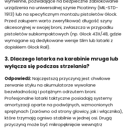
wymienne, pozwalające na bezpieczne zablokowanie
urządzenia na uniwersalnej szynie Picatinny (MIL-STD-
1913) lub na specyficznym montażu pistoletów Glock.
Przed zakupem warto zweryfikować długość szyny
akcesoryjnej w swojej broni, zwłaszcza w przypadku
pistoletów subkompaktowych (np. Glock 43X/48, gdzie
wymagane są dedykowane wersje Slim lub latarki z
dopiskiem Glock Rail).
3. Dlaczego latarka na karabinie mruga lub
wyłącza się podczas strzelania?
Odpowiedź:
Najczęstszą przyczyną jest chwilowe
zerwanie styku na akumulatorze wywołane
bezwładnością i potężnym odrzutem broni.
Profesjonalne latarki taktyczne posiadają systemy
amortyzacji oparte na podwójnych, wzmocnionych
sprężynach (zarówno od strony głowicy, jak i włącznika),
które trzymają ogniwo stabilnie w jednej osi. Drugą
przyczyną może być mikropęknięcie wewnątrz