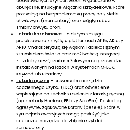
dedykowanych szynach Glock. Wyposażone w
oburęczne, intuicyjne włączniki skrzydełkowe, które
pozwalają na bezproblemową pracę na świetle
chwilowym (momentary) oraz ciągłym, bez
zmiany chwytu broni.
Latarki karabinowe
– o dużym zasięgu,
projektowane z myślą o platformach AR15, AK czy
AR10. Charakteryzują się wąskim i dalekosiężnym
strumieniem światła oraz możliwością integracji
ze zdalnymi włącznikami żelowymi na przewodzie,
instalowanymi na łożach w systemach M-LOK,
KeyMod lub Picatinny.
Latarki ręczne
– uniwersalne narzędzia
codziennego użytku (EDC) oraz oświetlenie
wspierające do technik strzelania z latarką ręczną
(np. metody Harriesa, FBI czy SureFire). Posiadają
agresywne, ząbkowane korony (bezele), które w
sytuacjach awaryjnych mogą posłużyć jako
skuteczne narzędzie do zbijania szyb lub
samoobrony.