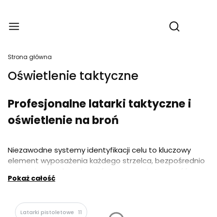
Produkt
Otwórz wyszu
Strona główna
Oświetlenie taktyczne
Profesjonalne latarki taktyczne i
oświetlenie na broń
Niezawodne systemy identyfikacji celu to kluczowy
element wyposażenia każdego strzelca, bezpośrednio
wpływający na bezpieczeństwo oraz skuteczność
Pokaż całość
prowadzenia ognia w warunkach ograniczonej
widoczności (Low-Light). W tej sekcji zgromadziliśmy
profesjonalne źródła światła generujące strumienie o
Latarki pistoletowe
11
wysokiej gęstości skupienia, odporne na potężne