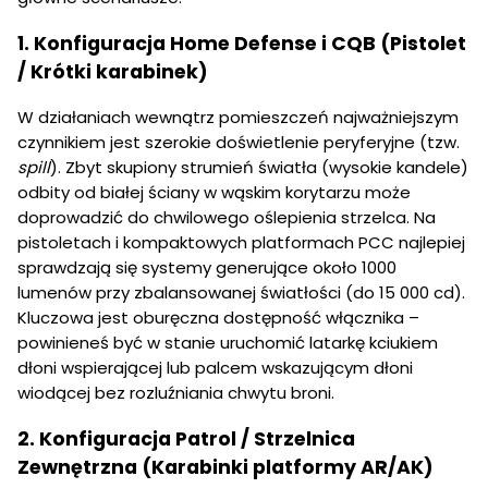
1. Konfiguracja Home Defense i CQB (Pistolet
/ Krótki karabinek)
W działaniach wewnątrz pomieszczeń najważniejszym
czynnikiem jest szerokie doświetlenie peryferyjne (tzw.
spill
). Zbyt skupiony strumień światła (wysokie kandele)
odbity od białej ściany w wąskim korytarzu może
doprowadzić do chwilowego oślepienia strzelca. Na
pistoletach i kompaktowych platformach PCC najlepiej
sprawdzają się systemy generujące około 1000
lumenów przy zbalansowanej światłości (do 15 000 cd).
Kluczowa jest oburęczna dostępność włącznika –
powinieneś być w stanie uruchomić latarkę kciukiem
dłoni wspierającej lub palcem wskazującym dłoni
wiodącej bez rozluźniania chwytu broni.
2. Konfiguracja Patrol / Strzelnica
Zewnętrzna (Karabinki platformy AR/AK)